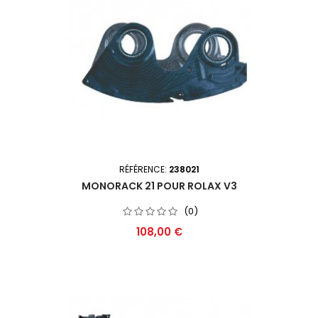
RÉFÉRENCE:
238021
MONORACK 21 POUR ROLAX V3
(0)
Prix
108,00 €