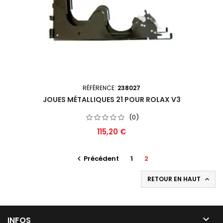
RÉFÉRENCE:
238027
JOUES MÉTALLIQUES 21 POUR ROLAX V3
(0)
Prix
115,20 €
Précédent
1
2

RETOUR EN HAUT


INFOS