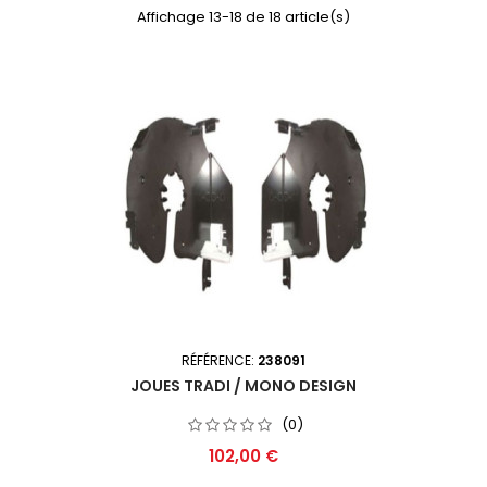
Affichage 13-18 de 18 article(s)
RÉFÉRENCE:
238091
JOUES TRADI / MONO DESIGN
(0)
Prix
102,00 €