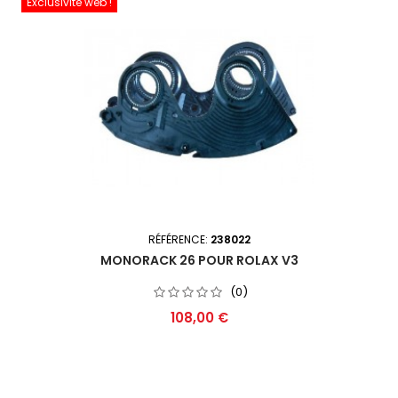
Exclusivité web !
RÉFÉRENCE:
238022
MONORACK 26 POUR ROLAX V3
(0)
Prix
108,00 €