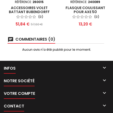
RÉFÉRENCE:
260015
RÉFÉRENCE:
240089
ACCESSOIRES VOLET
FLASQUE COULISSANT
BATTANT BUBENDORFF
POUR AXE 50
(0)
(0)
Prix
Prix
Prix
51,84 €
13,20 €
57,60 €
de
base
COMMENTAIRES (0)
Aucun avis n'a été publié pour le moment.

INFOS

NOTRE SOCIÉTÉ

VOTRE COMPTE

CONTACT