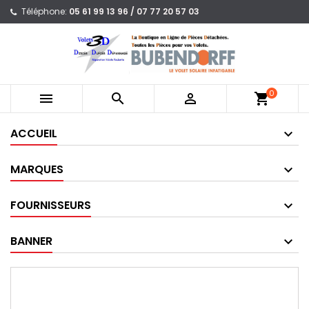
Téléphone:
05 61 99 13 96 / 07 77 20 57 03
0



shopping_cart
ACCUEIL
MARQUES
FOURNISSEURS
BANNER